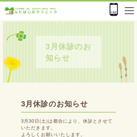
n
a
v
i
g
a
3月休診のお
t
知らせ
i
o
n
3月休診のお知らせ
3月30日(土)は都合により、休診とさせて
いただきます。
よろしくお願いいたします。