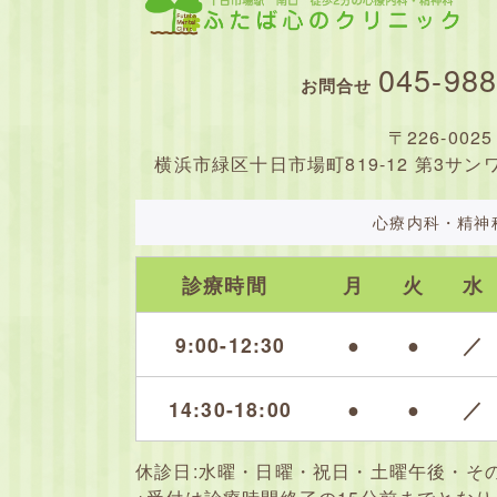
045-988
お問合せ
〒226-0025
横浜市緑区十日市場町819-12 第3サン
心療内科・精神
診療時間
月
火
水
9:00-12:30
●
●
／
14:30-18:00
●
●
／
休診日:
水曜・日曜・祝日・土曜午後・そ