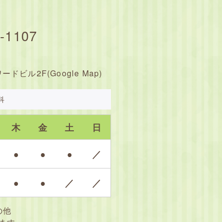
-1107
ワードビル2F(
Google Map
)
科
木
金
土
日
●
●
●
／
●
●
／
／
の他