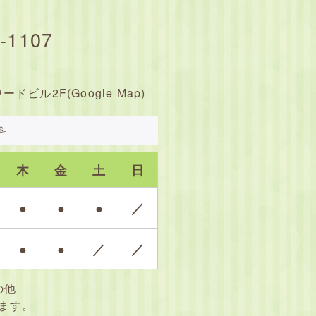
-1107
ワードビル2F(
Google Map
)
科
木
金
土
日
●
●
●
／
●
●
／
／
の他
ます。