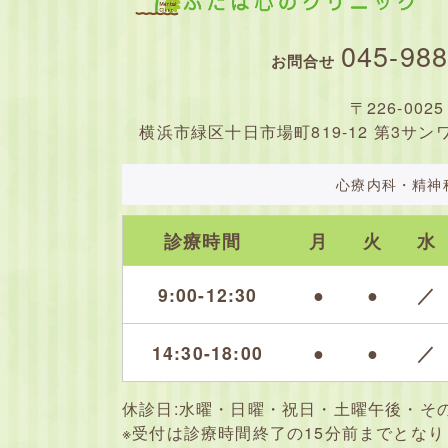
045-988
お問合せ
〒226-0025
横浜市緑区十日市場町819-12 第3サン
心療内科・精神
診療時間
月
火
水
9:00-12:30
●
●
／
14:30-18:00
●
●
／
休診日:
水曜・日曜・祝日・土曜午後・そ
※受付は診療時間終了の15分前までとなり