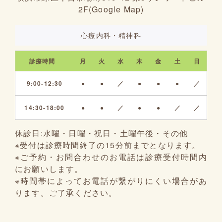
2F(
Google Map
)
心療内科・精神科
診療時間
月
火
水
木
金
土
日
9:00-12:30
●
●
／
●
●
●
／
14:30-18:00
●
●
／
●
●
／
／
休診日:
水曜・日曜・祝日・土曜午後・その他
※受付は診療時間終了の15分前までとなります。
※ご予約・お問合わせのお電話は診療受付時間内
にお願いします。
※時間帯によってお電話が繋がりにくい場合があ
ります。ご了承ください。